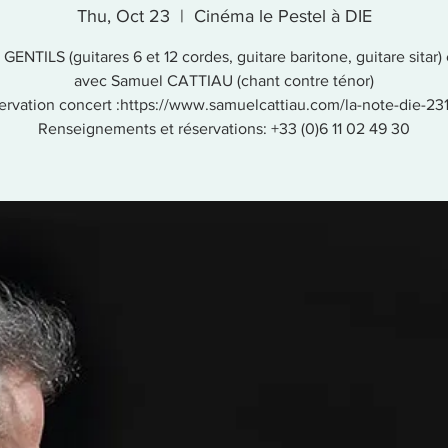
Thu, Oct 23
  |  
Cinéma le Pestel à DIE
 GENTILS (guitares 6 et 12 cordes, guitare baritone, guitare sitar)
avec Samuel CATTIAU (chant contre ténor)
ervation concert :https://www.samuelcattiau.com/la-note-die-23