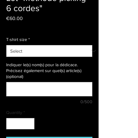
6 cordes"
Price
€60.00
Livraison
T-shirt size
*
Indiquer le(s) nom(s) pour la dédicace.
Précisez également sur quel(s) article(s)
(optional)
0/500
Quantity
*